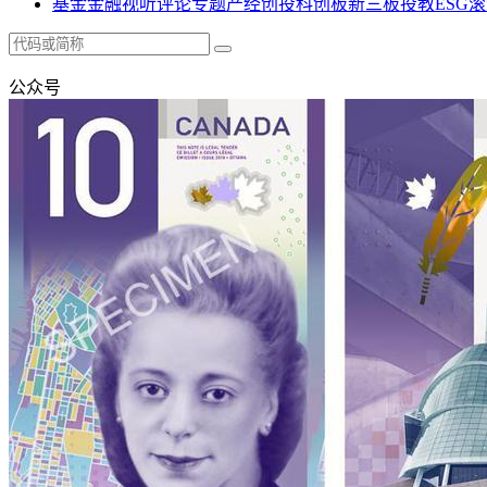
基金
金融
视听
评论
专题
产经
创投
科创板
新三板
投教
ESG
滚
公众号