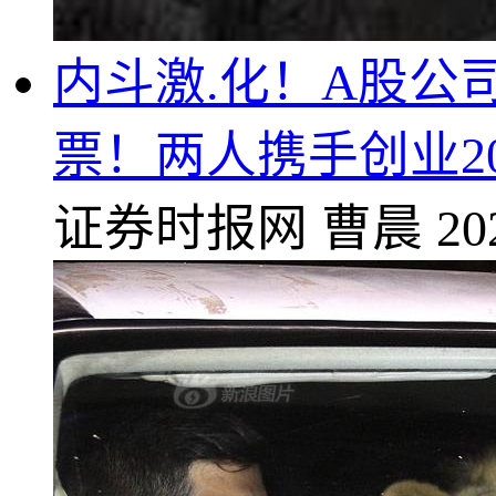
内斗激.化！A股公
票！两人携手创业2
证券时报网
曹晨
20