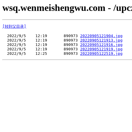
wsq.wenmeishengwu.com - /upc
[转到父目录]
  2022/9/5    12:19       890973 
20220905121904.jpg
  2022/9/5    12:19       890973 
20220905121913.jpg
  2022/9/5    12:19       890973 
20220905121916.jpg
  2022/9/5    12:19       890973 
20220905121919.jpg
  2022/9/5    12:25       890973 
20220905122519.jpg